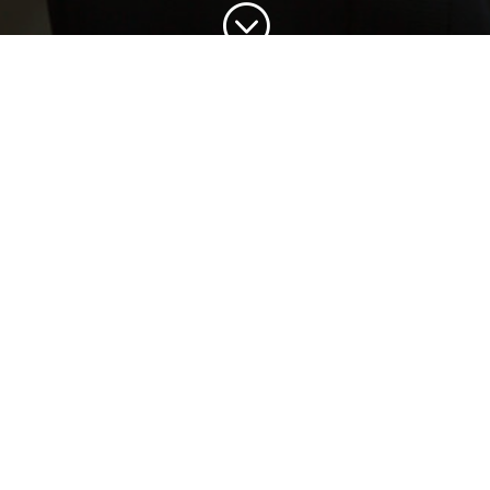
;
program
G.F. Händel
Süsse Stille
H. Purcell
O Solitude
F. Schubert
An die Laute, D905;
Alinde, D904;
An den Mond, D193;
Im Frühling, D882
R. Vaughan Williams
How Cold the Wind Doth Blow
L. van Beethoven
Folk Song Arrangements
INTERVIEW WITH ARTISTS
G. Fauré
Piano Trio in D minor, Op. 120
F. Poulenc
Nous voulons une petite sœur;
Lune d’avril;
Bleuet;
C;
Fêtes galantes
R. Hahn (arr. Poster)
À Chloris
;
Quand je fus pris au pavillon;
L’énamourée;
La barcheta