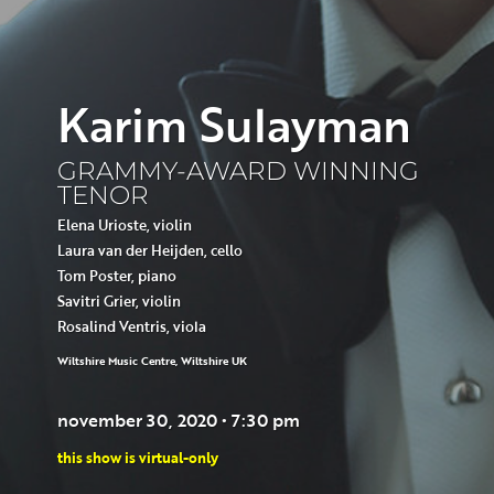
Karim Sulayman
GRAMMY-AWARD WINNING
TENOR
Elena Urioste, violin
Laura van der Heijden, cello
Tom Poster, piano
Savitri Grier, violin
Rosalind Ventris, viola
Wiltshire Music Centre, Wiltshire UK
november 30, 2020 • 7:30 pm
this show is virtual-only